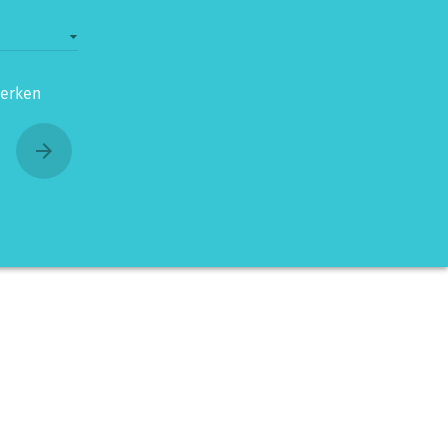
erken
arrow_forward